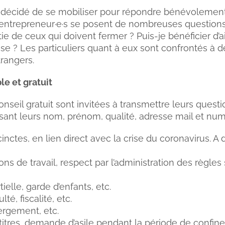
 décidé de se mobiliser pour répondre bénévolement 
es entrepreneur·e·s se posent de nombreuses questions 
ie de ceux qui doivent fermer ? Puis-je bénéficier d’a
e ? Les particuliers quant à eux sont confrontés à d
trangers.
e et gratuit
nseil gratuit sont invitées à transmettre leurs quest
isant leurs nom, prénom, qualité, adresse mail et nu
nctes, en lien direct avec la crise du coronavirus. A d
ions de travail, respect par l’administration des règles
artielle, garde d’enfants, etc.
té, fiscalité, etc.
ébergement, etc.
titres, demande d’asile pendant la période de confine