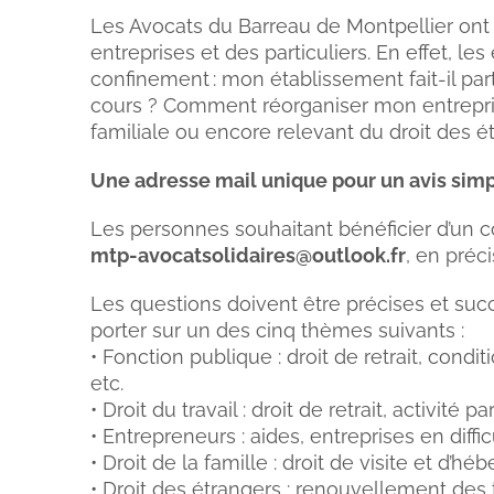
Les Avocats du Barreau de Montpellier ont
entreprises et des particuliers. En effet, l
confinement : mon établissement fait-il part
cours ? Comment réorganiser mon entrepris
familiale ou encore relevant du droit des é
Une adresse mail unique pour un avis simpl
Les personnes souhaitant bénéficier d’un co
mtp-avocatsolidaires@outlook.fr
, en préc
Les questions doivent être précises et succi
porter sur un des cinq thèmes suivants :
• Fonction publique : droit de retrait, condit
etc.
• Droit du travail : droit de retrait, activité p
• Entrepreneurs : aides, entreprises en difficul
• Droit de la famille : droit de visite et d’h
• Droit des étrangers : renouvellement des 