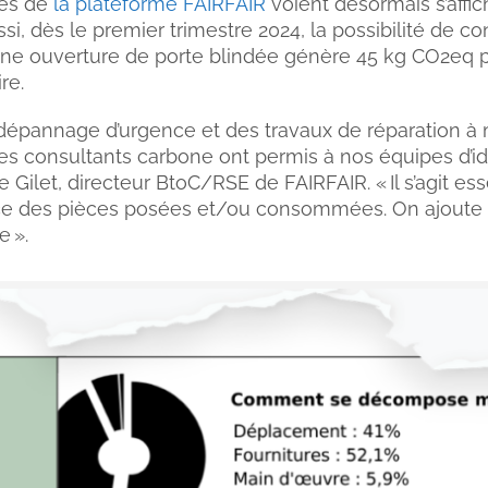
ces de
la plateforme FAIRF
AIR
voient désormais s’affic
aussi, dès le premier trimestre 2024, la possibilité d
ne ouverture de porte blindée génère 45 kg CO2eq par
re.
u dépannage d’urgence et des travaux de réparation à
Les consultants carbone ont permis à nos équipes d’ide
 Gilet, directeur BtoC/RSE de FAIRFAIR. « Il s’agit e
ance des pièces posées et/ou consommées. On ajoute un
e ».