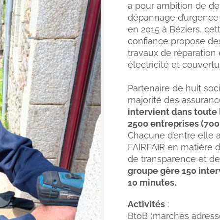
a pour ambition de dev
dépannage d’urgence e
en 2015 à Béziers, ce
confiance propose de
travaux de réparation e
électricité et couvertu
Partenaire de huit soci
majorité des assuranc
intervient dans toute
2500 entreprises (70
Chacune d’entre elle a
FAIRFAIR en matière d
de transparence et de
groupe gère 150 interv
10 minutes.
Activités
:
BtoB (marchés adressé