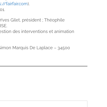
s://fairfair.com
).
01.
 Yves Gilet, président ; Théophile
RSE.
estion des interventions et animation
 Simon Marquis De Laplace – 34500