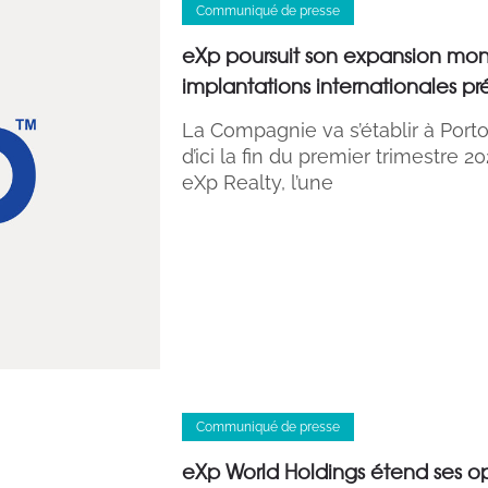
Communiqué de presse
eXp poursuit son expansion mon
implantations internationales p
La Compagnie va s’établir à Porto 
d’ici la fin du premier trimestre 
eXp Realty, l’une
Communiqué de presse
eXp World Holdings étend ses op